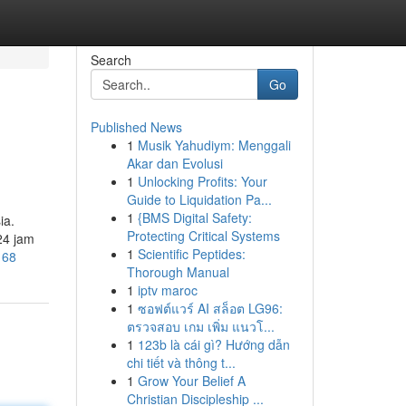
Search
Go
Published News
1
Musik Yahudiym: Menggali
Akar dan Evolusi
1
Unlocking Profits: Your
Guide to Liquidation Pa...
1
{BMS Digital Safety:
ia.
Protecting Critical Systems
24 jam
1
Scientific Peptides:
168
Thorough Manual
1
iptv maroc
1
ซอฟต์แวร์ AI สล็อต LG96:
ตรวจสอบ เกม เพิ่ม แนวโ...
1
123b là cái gì? Hướng dẫn
chi tiết và thông t...
1
Grow Your Belief A
Christian Discipleship ...