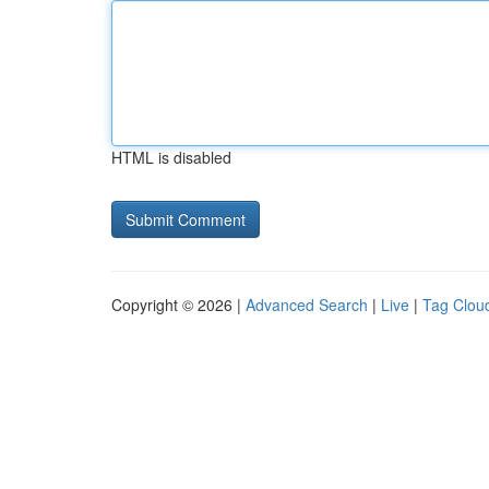
HTML is disabled
Copyright © 2026 |
Advanced Search
|
Live
|
Tag Clou