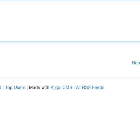
Rep
d
|
Top Users
| Made with
Kliqqi CMS
|
All RSS Feeds