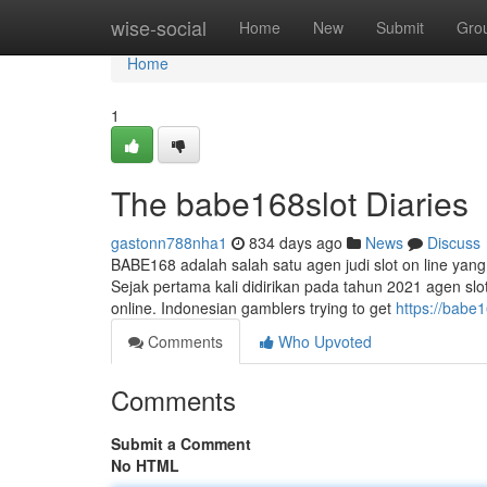
Home
wise-social
Home
New
Submit
Gro
Home
1
The babe168slot Diaries
gastonn788nha1
834 days ago
News
Discuss
BABE168 adalah salah satu agen judi slot on line yang 
Sejak pertama kali didirikan pada tahun 2021 agen s
online. Indonesian gamblers trying to get
https://babe
Comments
Who Upvoted
Comments
Submit a Comment
No HTML