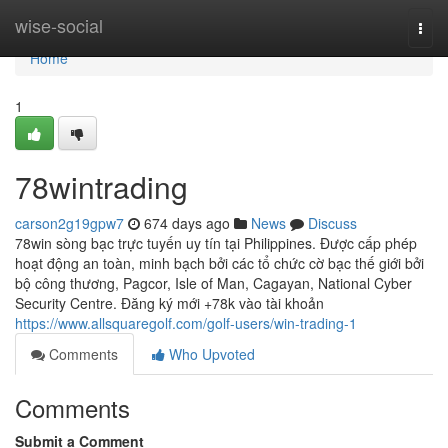
Home
wise-social
Togg
navi
Home
1
78wintrading
carson2g19gpw7
674 days ago
News
Discuss
78win sòng bạc trực tuyến uy tín tại Philippines. Được cấp phép
hoạt động an toàn, minh bạch bởi các tổ chức cờ bạc thế giới bởi
bộ công thương, Pagcor, Isle of Man, Cagayan, National Cyber
Security Centre. Đăng ký mới +78k vào tài khoản
https://www.allsquaregolf.com/golf-users/win-trading-1
Comments
Who Upvoted
Comments
Submit a Comment