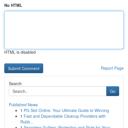
No HTML
HTML is disabled
Report Page
Search
Go
Published News
1
PG Slot Online: Your Ultimate Guide to Winning
1
Fast and Dependable Cleanup Providers with
Rubb...
1
Seamless Gutters: Protection and Style for Your...