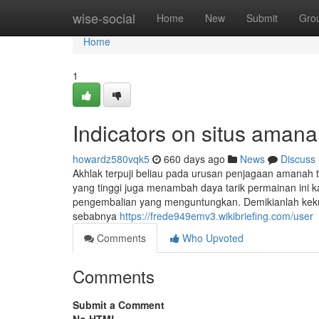
Home
wise-social
Home
New
Submit
Gro
Home
1
Indicators on situs ama
howardz580vqk5
660 days ago
News
Discuss
Akhlak terpuji beliau pada urusan penjagaan amanah 
yang tinggi juga menambah daya tarik permainan ini
pengembalian yang menguntungkan. Demikianlah kekuf
sebabnya
https://frede949emv3.wikibriefing.com/user
Comments
Who Upvoted
Comments
Submit a Comment