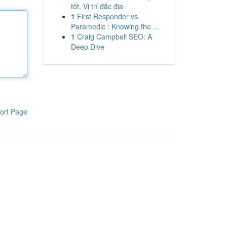
tốt, Vị trí đắc địa
1
First Responder vs.
Paramedic : Knowing the ...
1
Craig Campbell SEO: A
Deep Dive
ort Page