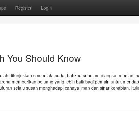
ups
Register
Login
nah You Should Know
telah ditunjukkan semenjak muda, bahkan sebelum diangkat menjadi n
 karena memberikan peluang yang lebih baik bagi pemain untuk menda
uran selalu susah menghadapi cahaya iman dan sinar kenabian. Itul