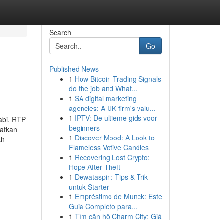
Search
Go
Published News
1
How Bitcoin Trading Signals
do the job and What...
1
SA digital marketing
agencies: A UK firm's valu...
1
IPTV: De ultieme gids voor
abi. RTP
beginners
patkan
1
Discover Mood: A Look to
ah
Flameless Votive Candles
1
Recovering Lost Crypto:
Hope After Theft
1
Dewataspin: Tips & Trik
untuk Starter
1
Empréstimo de Munck: Este
Guia Completo para...
1
Tìm căn hộ Charm City: Giá