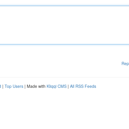
Rep
d
|
Top Users
| Made with
Kliqqi CMS
|
All RSS Feeds