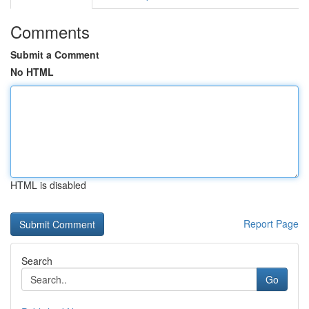
Comments
Submit a Comment
No HTML
HTML is disabled
Report Page
Search
Go