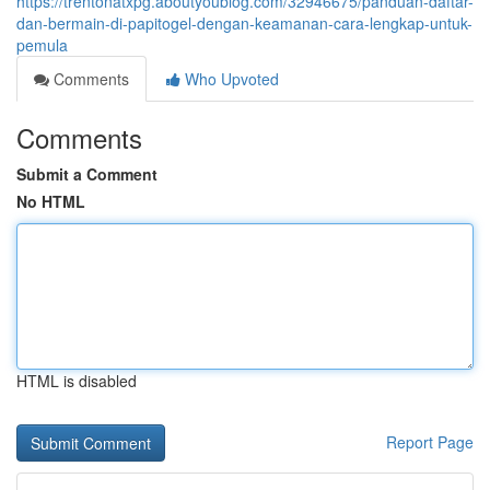
https://trentonatxpg.aboutyoublog.com/32946675/panduan-daftar-
dan-bermain-di-papitogel-dengan-keamanan-cara-lengkap-untuk-
pemula
Comments
Who Upvoted
Comments
Submit a Comment
No HTML
HTML is disabled
Report Page