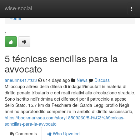
Home
wise-social
Togg
navi
Home
1
5 técnicas sencillas para la
avvocato
aneurins417tsr3
614 days ago
News
Discuss
Mi occupo altresì della difesa di indagati/imputati in materia di
diritto penale tributario e dei reati relativi alla circolazione stradale.
Sono iscritto nell'nómina dei difensori per il patrocinio a spese
dello Stato. 15.7 km da Peschiera del Garda Leggi profilo Negli
anni ho approfondito competenze in ambito di diritto successorio,
https://bookmarksea.com/story18509260/5-t%C3%A9cnicas-
sencillas-para-la-avvocato
Comments
Who Upvoted