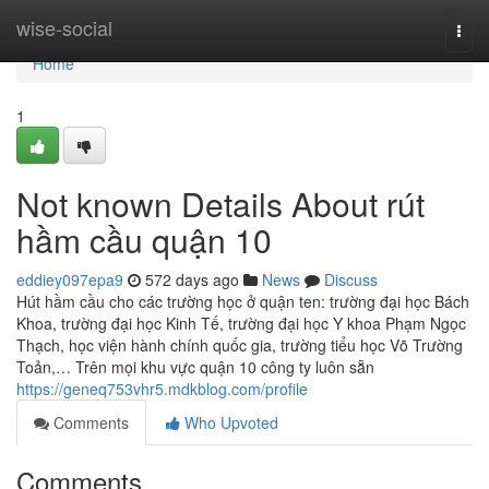
Home
wise-social
Togg
navi
Home
1
Not known Details About rút
hầm cầu quận 10
eddiey097epa9
572 days ago
News
Discuss
Hút hầm cầu cho các trường học ở quận ten: trường đại học Bách
Khoa, trường đại học Kinh Tế, trường đại học Y khoa Phạm Ngọc
Thạch, học viện hành chính quốc gia, trường tiểu học Võ Trường
Toản,… Trên mọi khu vực quận 10 công ty luôn sẵn
https://geneq753vhr5.mdkblog.com/profile
Comments
Who Upvoted
Comments