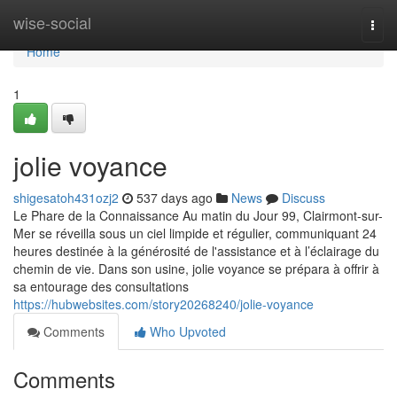
Home
wise-social
Togg
navi
Home
1
jolie voyance
shigesatoh431ozj2
537 days ago
News
Discuss
Le Phare de la Connaissance Au matin du Jour 99, Clairmont-sur-
Mer se réveilla sous un ciel limpide et régulier, communiquant 24
heures destinée à la générosité de l'assistance et à l’éclairage du
chemin de vie. Dans son usine, jolie voyance se prépara à offrir à
sa entourage des consultations
https://hubwebsites.com/story20268240/jolie-voyance
Comments
Who Upvoted
Comments