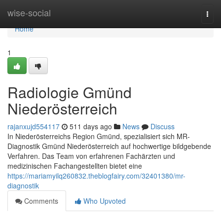
Home
wise-social
Togg
navi
Home
1
Radiologie Gmünd
Niederösterreich
rajanxujd554117
511 days ago
News
Discuss
In Niederösterreichs Region Gmünd, spezialisiert sich MR-
Diagnostik Gmünd Niederösterreich auf hochwertige bildgebende
Verfahren. Das Team von erfahrenen Fachärzten und
medizinischen Fachangestellten bietet eine
https://mariamyilq260832.theblogfairy.com/32401380/mr-
diagnostik
Comments
Who Upvoted