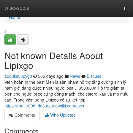
Home
wise-social
Togg
navi
Home
1
Not known Details About
Lipixgo
abdull653pyg0
505 days ago
News
Discuss
Viên hoàn In the past Men là sản phẩm hỗ trợ tăng cường sinh lý
nam giới đang được nhiều người biết… 650.000₫ Hỗ trợ giảm tai
biến cho người bị xơ cứng động mạch, cholesterol xấu và mỡ máu
cao. Trong viên uống Lipixgo có sự kết hợp
https://frankr098ndo6.azuria-wiki.com/user
Comments
Who Upvoted
Comments