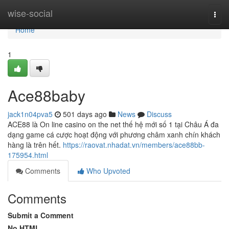
Home
wise-social
Togg
navi
Home
1
Ace88baby
jack1n04pva5
501 days ago
News
Discuss
ACE88 là On line casino on the net thế hệ mới số 1 tại Châu Á đa
dạng game cá cược hoạt động với phương châm xanh chín khách
hàng là trên hết.
https://raovat.nhadat.vn/members/ace88bb-
175954.html
Comments
Who Upvoted
Comments
Submit a Comment
No HTML