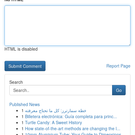
HTML is disabled
Report Page
Search
Go
Published News
1
خطة سمارترز: كل ما تحتاج معرفته
1
Billetera electrónica: Guía completa para princ...
1
Turtle Candy: A Sweet History
1
How state-of-the-art methods are changing the l...
1
10mm Aluminium Tube: Your Guide to Dimensions