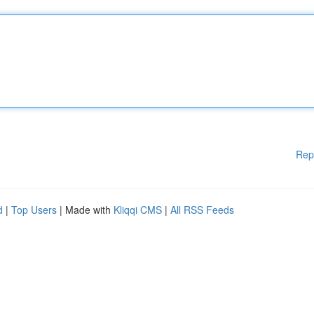
Rep
d
|
Top Users
| Made with
Kliqqi CMS
|
All RSS Feeds