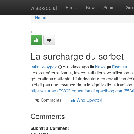
Home
wise-social
Home
New
Submit
Gro
Home
1
La surcharge du sorbet
miket623ypd2
501 days ago
News
Discuss
Les journées suivants, les consultations versification la
générations d’attente. L’interlocuteur entendait immédi
n’était pas une voyance dans le significations traditionn
https://lauriana79863.educationalimpactblog.com/556
Comments
Who Upvoted
Comments
Submit a Comment