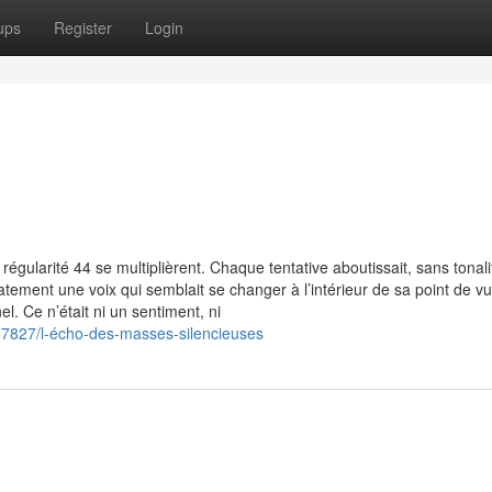
ups
Register
Login
 régularité 44 se multiplièrent. Chaque tentative aboutissait, sans tonal
atement une voix qui semblait se changer à l’intérieur de sa point de v
el. Ce n’était ni un sentiment, ni
07827/l-écho-des-masses-silencieuses