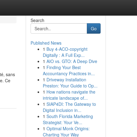
Search
Go
Published News
1
Buy 4-ACO-copyright
Digitally : A Full Exp...
1
AIO vs. GTO: A Deep Dive
1
Finding Your Best
Accountancy Practices in...
ité, sans
1
Driveway Installation
ue. Ce
Preston: Your Guide to Op...
1
How nations navigate the
intricate landscape of...
1
SIAP4DI: The Gateway to
Digital Inclusion in...
1
South Florida Marketing
Strategist: Your Ve...
1
Optimal Monk Origins:
Charting Your Way