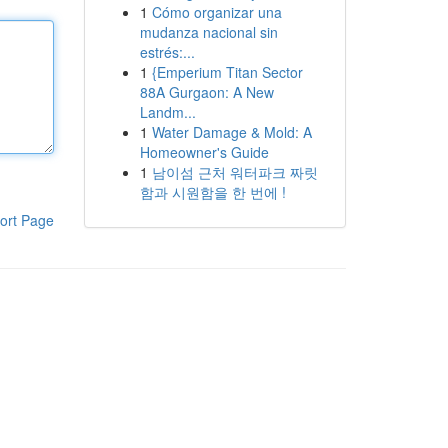
1
Cómo organizar una
mudanza nacional sin
estrés:...
1
{Emperium Titan Sector
88A Gurgaon: A New
Landm...
1
Water Damage & Mold: A
Homeowner's Guide
1
남이섬 근처 워터파크 짜릿
함과 시원함을 한 번에 !
ort Page