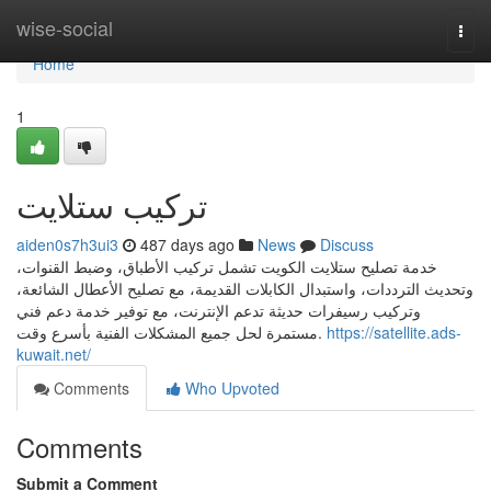
Home
wise-social
Togg
navi
Home
1
تركيب ستلايت
aiden0s7h3ui3
487 days ago
News
Discuss
خدمة تصليح ستلايت الكويت تشمل تركيب الأطباق، وضبط القنوات،
وتحديث الترددات، واستبدال الكابلات القديمة، مع تصليح الأعطال الشائعة،
وتركيب رسيفرات حديثة تدعم الإنترنت، مع توفير خدمة دعم فني
مستمرة لحل جميع المشكلات الفنية بأسرع وقت.
https://satellite.ads-
kuwait.net/
Comments
Who Upvoted
Comments
Submit a Comment