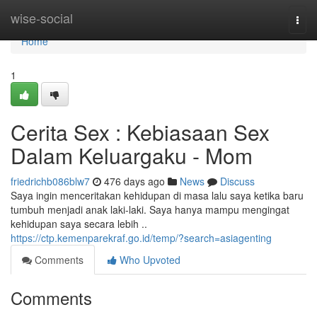
Home
wise-social
Togg
navi
Home
1
Cerita Sex : Kebiasaan Sex
Dalam Keluargaku - Mom
friedrichb086blw7
476 days ago
News
Discuss
Saya ingin menceritakan kehidupan di masa lalu saya ketika baru
tumbuh menjadi anak laki-laki. Saya hanya mampu mengingat
kehidupan saya secara lebih ..
https://ctp.kemenparekraf.go.id/temp/?search=asiagenting
Comments
Who Upvoted
Comments