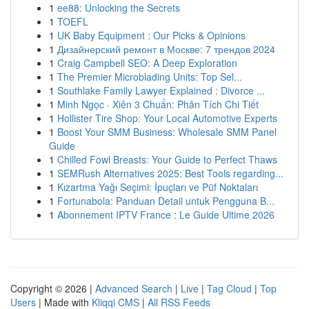
1
ee88: Unlocking the Secrets
1
TOEFL
1
UK Baby Equipment : Our Picks & Opinions
1
Дизайнерский ремонт в Москве: 7 трендов 2024
1
Craig Campbell SEO: A Deep Exploration
1
The Premier Microblading Units: Top Sel...
1
Southlake Family Lawyer Explained : Divorce ...
1
Minh Ngọc · Xiên 3 Chuẩn: Phân Tích Chi Tiết
1
Hollister Tire Shop: Your Local Automotive Experts
1
Boost Your SMM Business: Wholesale SMM Panel
Guide
1
Chilled Fowl Breasts: Your Guide to Perfect Thaws
1
SEMRush Alternatives 2025: Best Tools regarding...
1
Kızartma Yağı Seçimi: İpuçları ve Püf Noktaları
1
Fortunabola: Panduan Detail untuk Pengguna B...
1
Abonnement IPTV France : Le Guide Ultime 2026
Copyright © 2026 |
Advanced Search
|
Live
|
Tag Cloud
|
Top
Users
| Made with
Kliqqi CMS
|
All RSS Feeds