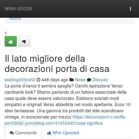
Home
wise-social
Togg
navi
Home
1
Il lato migliore della
decorazioni porta di casa
waldog455csh2
448 days ago
News
Discuss
La porta d’varco ti sembra spoglia? Cerchi ispirazione Verso
cambiarle look? Stiamo parlando di un fattore essenziale della
casa quale deve essere valorizzato. Esistono svariati modi
simpatici e originali Verso abbellirla nel modo spettante. Ecco 10
idee fantasiose. Una gamma tra prodotti dal stile scandinavo
vintage, in eccezionale per mezzo
https://decorazioni-n-stoffa-
per03692.yomoblog.com/41653445/cosa-significa
Comments
Who Upvoted