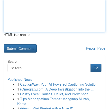
HTML is disabled
Report Page
Search
Go
Published News
1
CaptionWay: Your AI-Powered Captioning Solution
1
{Omeglatv.com: A Deep Investigation into the ...
1
Crusty Eyes: Causes, Relief, and Prevention
1
Tips Mendapatkan Tempat Menginap Murah,
Kama...
1
99exch: Get Started with a New ID