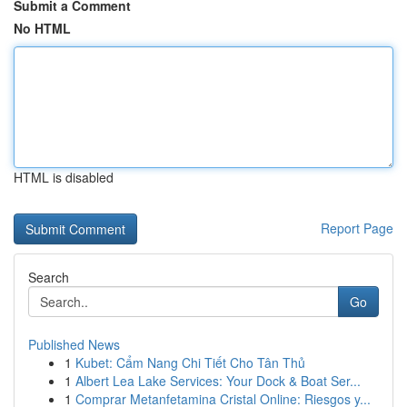
Submit a Comment
No HTML
HTML is disabled
Report Page
Search
Go
Published News
1
Kubet: Cẩm Nang Chi Tiết Cho Tân Thủ
1
Albert Lea Lake Services: Your Dock & Boat Ser...
1
Comprar Metanfetamina Cristal Online: Riesgos y...