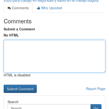
truco-para-trabajo-en-seguridad-y-salud-en-el-trabajo-bogotá
Comments
Who Upvoted
Comments
Submit a Comment
No HTML
HTML is disabled
Report Page
Search
Go