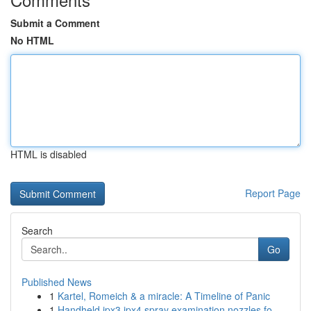
Submit a Comment
No HTML
HTML is disabled
Report Page
Search
Go
Published News
1
Kartel, Romeich & a miracle: A Timeline of Panic
1
Handheld ipx3 ipx4 spray examination nozzles fo...