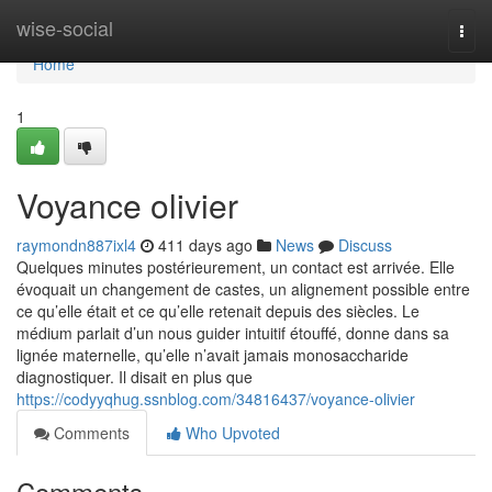
Home
wise-social
Togg
navi
Home
1
Voyance olivier
raymondn887ixl4
411 days ago
News
Discuss
Quelques minutes postérieurement, un contact est arrivée. Elle
évoquait un changement de castes, un alignement possible entre
ce qu’elle était et ce qu’elle retenait depuis des siècles. Le
médium parlait d’un nous guider intuitif étouffé, donne dans sa
lignée maternelle, qu’elle n’avait jamais monosaccharide
diagnostiquer. Il disait en plus que
https://codyyqhug.ssnblog.com/34816437/voyance-olivier
Comments
Who Upvoted
Comments