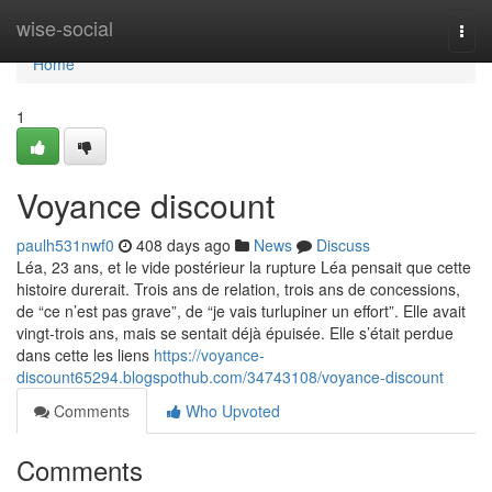
Home
wise-social
Togg
navi
Home
1
Voyance discount
paulh531nwf0
408 days ago
News
Discuss
Léa, 23 ans, et le vide postérieur la rupture Léa pensait que cette
histoire durerait. Trois ans de relation, trois ans de concessions,
de “ce n’est pas grave”, de “je vais turlupiner un effort”. Elle avait
vingt-trois ans, mais se sentait déjà épuisée. Elle s’était perdue
dans cette les liens
https://voyance-
discount65294.blogspothub.com/34743108/voyance-discount
Comments
Who Upvoted
Comments