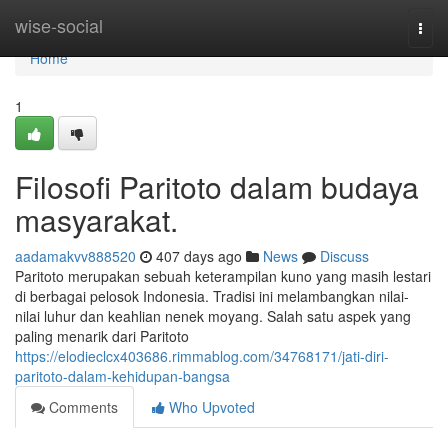
Home
wise-social
Togg
navi
Home
1
Filosofi Paritoto dalam budaya
masyarakat.
aadamakvv888520
407 days ago
News
Discuss
Paritoto merupakan sebuah keterampilan kuno yang masih lestari
di berbagai pelosok Indonesia. Tradisi ini melambangkan nilai-
nilai luhur dan keahlian nenek moyang. Salah satu aspek yang
paling menarik dari Paritoto
https://elodieclcx403686.rimmablog.com/34768171/jati-diri-
paritoto-dalam-kehidupan-bangsa
Comments
Who Upvoted