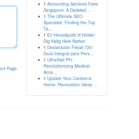
1
Accounting Services Fees
Singapore: A Detailed ...
1
The Ultimate SEO
Specialist: Finding the Top
Ta...
1
En Hovedpude til Holder
Dig Kølig Hele Natten
1
Declaración Fiscal 720:
Guía Integral para Pers...
1
UltraVisit PH:
Revolutionizing Medical
ort Page
Acce...
1
Update Your Canberra
Home: Renovation Ideas ...