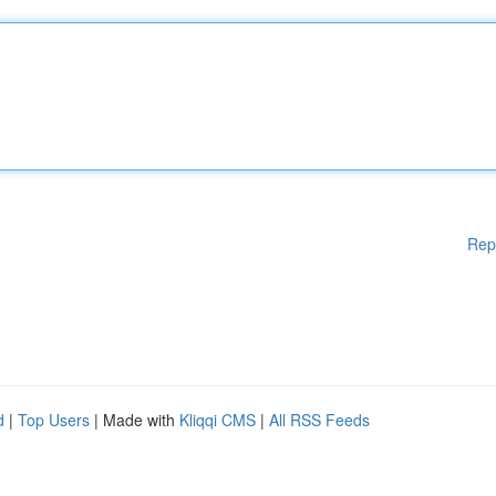
Rep
d
|
Top Users
| Made with
Kliqqi CMS
|
All RSS Feeds