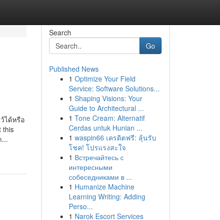
Search
Go
Published News
1
Optimize Your Field
Service: Software Solutions...
1
Shaping Visions: Your
Guide to Architectural ...
1
Tone Cream: Alternatif
้ได้หรือ
Cerdas untuk Hunian ...
 this
1
waspin66 เครดิตฟรี: ลุ้นรับ
...
โชค! โปรแรงสะใจ
1
Встречайтесь с
интересными
собеседниками в ...
1
Humanize Machine
Learning Writing: Adding
Perso...
1
Narok Escort Services