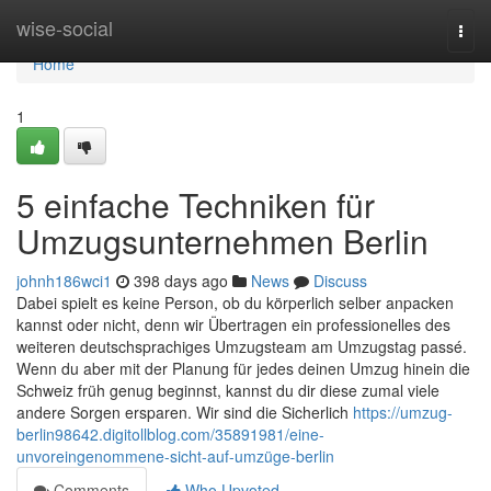
Home
wise-social
Togg
navi
Home
1
5 einfache Techniken für
Umzugsunternehmen Berlin
johnh186wci1
398 days ago
News
Discuss
Dabei spielt es keine Person, ob du körperlich selber anpacken
kannst oder nicht, denn wir Übertragen ein professionelles des
weiteren deutschsprachiges Umzugsteam am Umzugstag passé.
Wenn du aber mit der Planung für jedes deinen Umzug hinein die
Schweiz früh genug beginnst, kannst du dir diese zumal viele
andere Sorgen ersparen. Wir sind die Sicherlich
https://umzug-
berlin98642.digitollblog.com/35891981/eine-
unvoreingenommene-sicht-auf-umzüge-berlin
Comments
Who Upvoted