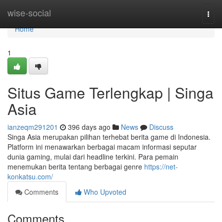
Home
wise-social
Togg
navi
Home
1
Situs Game Terlengkap | Singa
Asia
ianzeqm291201
396 days ago
News
Discuss
Singa Asia merupakan pilihan terhebat berita game di Indonesia.
Platform ini menawarkan berbagai macam informasi seputar
dunia gaming, mulai dari headline terkini. Para pemain
menemukan berita tentang berbagai genre
https://net-
konkatsu.com/
Comments
Who Upvoted
Comments