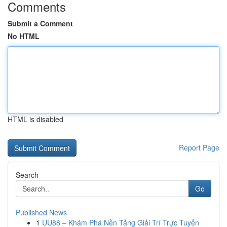
Comments
Submit a Comment
No HTML
HTML is disabled
Report Page
Search
Go
Published News
1
UU88 – Khám Phá Nền Tảng Giải Trí Trực Tuyến