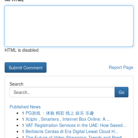
HTML is disabled
Report Page
Search
Go
Published News
1
PG游戏 ：体验 精彩 线上 娱乐 乐趣
1
Xciptv , Smarters , Internet Box Online: A ...
1
VAT Registration Services in the UAE: How Saeed...
1
Berbisnis Cerdas di Era Digital Lewat Cloud H...
1
The Future of Video Streaming: Trends and Predi...