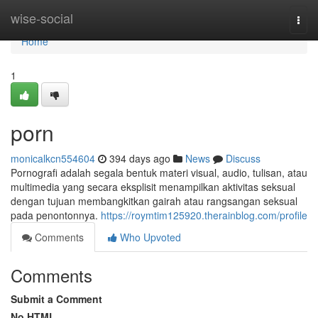
Home
wise-social
Togg
navi
Home
1
porn
monicalkcn554604
394 days ago
News
Discuss
Pornografi adalah segala bentuk materi visual, audio, tulisan, atau
multimedia yang secara eksplisit menampilkan aktivitas seksual
dengan tujuan membangkitkan gairah atau rangsangan seksual
pada penontonnya.
https://roymtim125920.therainblog.com/profile
Comments
Who Upvoted
Comments
Submit a Comment
No HTML