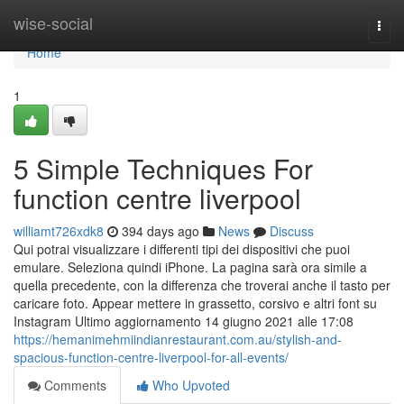
Home
wise-social
Togg
navi
Home
1
5 Simple Techniques For
function centre liverpool
williamt726xdk8
394 days ago
News
Discuss
Qui potrai visualizzare i differenti tipi dei dispositivi che puoi
emulare. Seleziona quindi iPhone. La pagina sarà ora simile a
quella precedente, con la differenza che troverai anche il tasto per
caricare foto. Appear mettere in grassetto, corsivo e altri font su
Instagram Ultimo aggiornamento 14 giugno 2021 alle 17:08
https://hemanimehmiindianrestaurant.com.au/stylish-and-
spacious-function-centre-liverpool-for-all-events/
Comments
Who Upvoted