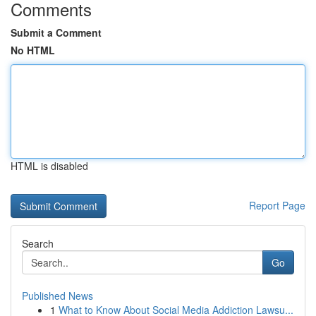
Comments
Submit a Comment
No HTML
HTML is disabled
Report Page
Search
Go
Published News
1
What to Know About Social Media Addiction Lawsu...