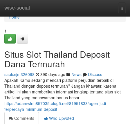
Home
wise-social
Togg
navi
Home
1
Situs Slot Thailand Deposit
Dana Termurah
saulxnjm326098
390 days ago
News
Discuss
Apakah Kamu sedang mencari platform perjudian terbaik di
Thailand dengan deposit termurah? Jangan khawatir, karena
artikel ini akan memberikan informasi lengkap tentang situs slot
Thailand yang menawarkan bonus besar.
https://adamwlnh857035.blog5.net/81951833/agen-judi-
terpercaya-minimum-deposit
Comments
Who Upvoted