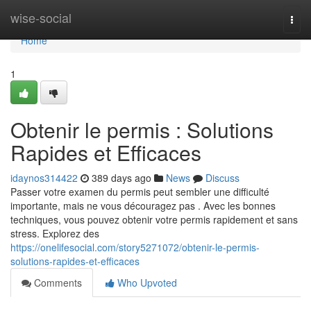
Home
wise-social
Togg
navi
Home
1
Obtenir le permis : Solutions
Rapides et Efficaces
idaynos314422
389 days ago
News
Discuss
Passer votre examen du permis peut sembler une difficulté
importante, mais ne vous découragez pas . Avec les bonnes
techniques, vous pouvez obtenir votre permis rapidement et sans
stress. Explorez des
https://onelifesocial.com/story5271072/obtenir-le-permis-
solutions-rapides-et-efficaces
Comments
Who Upvoted