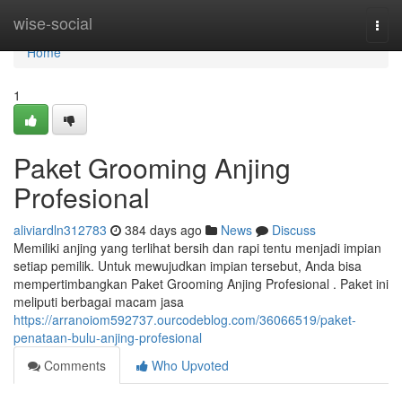
Home
wise-social
Togg
navi
Home
1
Paket Grooming Anjing
Profesional
aliviardln312783
384 days ago
News
Discuss
Memiliki anjing yang terlihat bersih dan rapi tentu menjadi impian
setiap pemilik. Untuk mewujudkan impian tersebut, Anda bisa
mempertimbangkan Paket Grooming Anjing Profesional . Paket ini
meliputi berbagai macam jasa
https://arranoiom592737.ourcodeblog.com/36066519/paket-
penataan-bulu-anjing-profesional
Comments
Who Upvoted