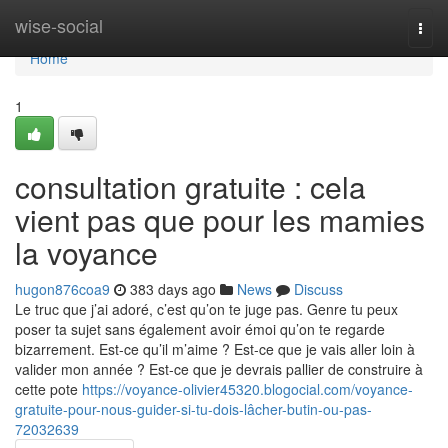
Home
wise-social
Togg
navi
Home
1
consultation gratuite : cela
vient pas que pour les mamies
la voyance
hugon876coa9
383 days ago
News
Discuss
Le truc que j’ai adoré, c’est qu’on te juge pas. Genre tu peux
poser ta sujet sans également avoir émoi qu’on te regarde
bizarrement. Est-ce qu’il m’aime ? Est-ce que je vais aller loin à
valider mon année ? Est-ce que je devrais pallier de construire à
cette pote
https://voyance-olivier45320.blogocial.com/voyance-
gratuite-pour-nous-guider-si-tu-dois-lâcher-butin-ou-pas-
72032639