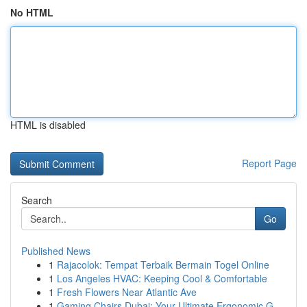
No HTML
HTML is disabled
Report Page
Search
Go
Published News
1
Rajacolok: Tempat Terbaik Bermain Togel Online
1
Los Angeles HVAC: Keeping Cool & Comfortable
1
Fresh Flowers Near Atlantic Ave
1
Gaming Chairs Dubai: Your Ultimate Ergonomic G...