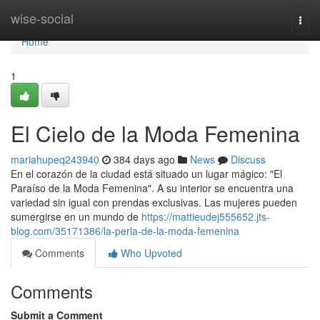
Home
wise-social
Togg
navi
Home
1
El Cielo de la Moda Femenina
mariahupeq243940
384 days ago
News
Discuss
En el corazón de la ciudad está situado un lugar mágico: "El
Paraíso de la Moda Femenina". A su interior se encuentra una
variedad sin igual con prendas exclusivas. Las mujeres pueden
sumergirse en un mundo de
https://mattieudej555652.jts-
blog.com/35171386/la-perla-de-la-moda-femenina
Comments
Who Upvoted
Comments
Submit a Comment