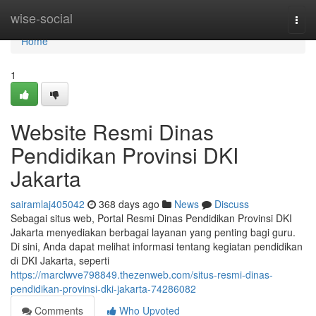
Home
wise-social
Togg
navi
Home
1
Website Resmi Dinas
Pendidikan Provinsi DKI
Jakarta
sairamlaj405042
368 days ago
News
Discuss
Sebagai situs web, Portal Resmi Dinas Pendidikan Provinsi DKI
Jakarta menyediakan berbagai layanan yang penting bagi guru.
Di sini, Anda dapat melihat informasi tentang kegiatan pendidikan
di DKI Jakarta, seperti
https://marclwve798849.thezenweb.com/situs-resmi-dinas-
pendidikan-provinsi-dki-jakarta-74286082
Comments
Who Upvoted