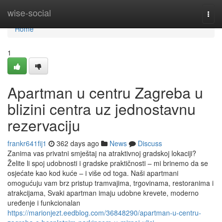
Home
wise-social
Togg
navi
Home
1
Apartman u centru Zagreba u
blizini centra uz jednostavnu
rezervaciju
frankr641fij1
362 days ago
News
Discuss
Zanima vas privatni smještaj na atraktivnoj gradskoj lokaciji?
Želite li spoj udobnosti i gradske praktičnosti – mi brinemo da se
osjećate kao kod kuće – i više od toga. Naši apartmani
omogućuju vam brz pristup tramvajima, trgovinama, restoranima i
atrakcijama, Svaki apartman imaju udobne krevete, moderno
uređenje i funkcionalan
https://marionjezt.eedblog.com/36848290/apartman-u-centru-