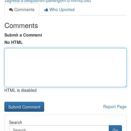
zagreba-s-besplatnim-parkingom-u-mirnoj-ulici
Comments
Who Upvoted
Comments
Submit a Comment
No HTML
HTML is disabled
Report Page
Search
Go