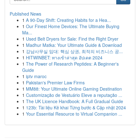
Published News
1
A 90-Day Shift: Creating Habits for a Hea...
1
Our Finest Home Devices: The Ultimate Buying
Ma...
1
Used Belt Dryers for Sale: Find the Right Dryer
1
Madhur Matka: Your Ultimate Guide & Download
1
강남사무실 임대: 핵심 상권, 최적의 비즈니스 공...
1
HITWINBET: ทางเข้าล่าสุด อัปเดต 2024
1
The Power of Research Peptides: A Beginner's
Guide
1
iptv maroc
1
Pakistan's Premier Law Firms
1
MM88: Your Ultimate Online Gaming Destination
1
Customização de Vestuário Eleve a reputação ...
1
The UK Licence Handbook: A Full Gradual Guide
1
123b: Tài liệu Kê khai Từng bước & Cập nhật 2024
1
Your Essential Resource to Virtual Companion ...