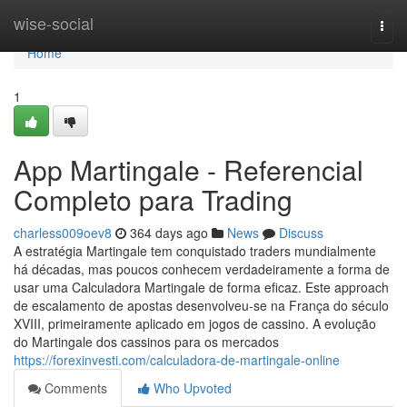
Home
wise-social
Togg
navi
Home
1
App Martingale - Referencial
Completo para Trading
charless009oev8
364 days ago
News
Discuss
A estratégia Martingale tem conquistado traders mundialmente
há décadas, mas poucos conhecem verdadeiramente a forma de
usar uma Calculadora Martingale de forma eficaz. Este approach
de escalamento de apostas desenvolveu-se na França do século
XVIII, primeiramente aplicado em jogos de cassino. A evolução
do Martingale dos cassinos para os mercados
https://forexinvesti.com/calculadora-de-martingale-online
Comments
Who Upvoted