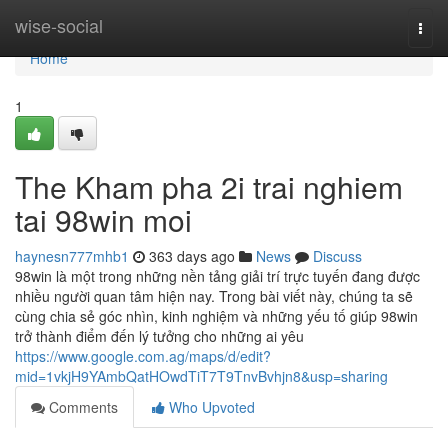
Home
wise-social
Togg
navi
Home
1
The Kham pha 2i trai nghiem
tai 98win moi
haynesn777mhb1
363 days ago
News
Discuss
98win là một trong những nền tảng giải trí trực tuyến đang được
nhiều người quan tâm hiện nay. Trong bài viết này, chúng ta sẽ
cùng chia sẻ góc nhìn, kinh nghiệm và những yếu tố giúp 98win
trở thành điểm đến lý tưởng cho những ai yêu
https://www.google.com.ag/maps/d/edit?
mid=1vkjH9YAmbQatHOwdTiT7T9TnvBvhjn8&usp=sharing
Comments
Who Upvoted