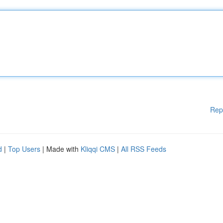
Rep
d
|
Top Users
| Made with
Kliqqi CMS
|
All RSS Feeds