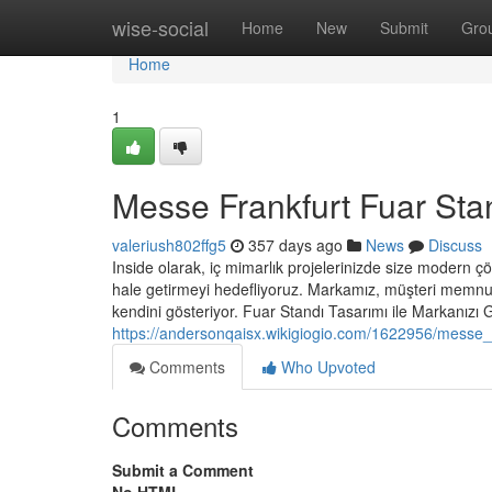
Home
wise-social
Home
New
Submit
Gro
Home
1
Messe Frankfurt Fuar Stan
valeriush802ffg5
357 days ago
News
Discuss
Inside olarak, iç mimarlık projelerinizde size modern 
hale getirmeyi hedefliyoruz. Markamız, müşteri memnun
kendini gösteriyor. Fuar Standı Tasarımı ile Markanızı G
https://andersonqaisx.wikigiogio.com/1622956/messe_f
Comments
Who Upvoted
Comments
Submit a Comment