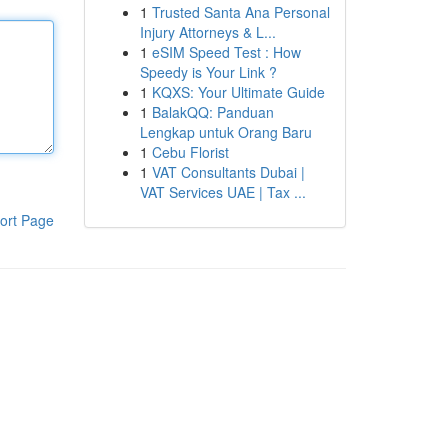
1
Trusted Santa Ana Personal
Injury Attorneys & L...
1
eSIM Speed Test : How
Speedy is Your Link ?
1
KQXS: Your Ultimate Guide
1
BalakQQ: Panduan
Lengkap untuk Orang Baru
1
Cebu Florist
1
VAT Consultants Dubai |
VAT Services UAE | Tax ...
ort Page