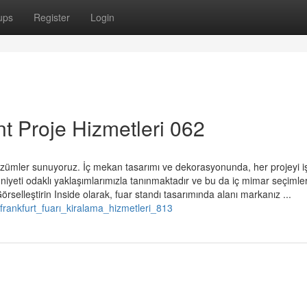
ups
Register
Login
t Proje Hizmetleri 062
çözümler sunuyoruz. İç mekan tasarımı ve dekorasyonunda, her projeyi i
iyeti odaklı yaklaşımlarımızla tanınmaktadır ve bu da iç mimar seçimle
örselleştirin Inside olarak, fuar standı tasarımında alanı markanız ...
rankfurt_fuarı_kiralama_hizmetleri_813