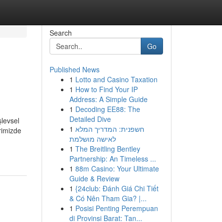
Search
Go
Published News
1
Lotto and Casino Taxation
1
How to Find Your IP
Address: A Simple Guide
1
Decoding EE88: The
Detailed Dive
şlevsel
1
חשפנית: המדריך המלא
rimizde
לאישה מושלמת
1
The Breitling Bentley
Partnership: An Timeless ...
1
88m Casino: Your Ultimate
Guide & Review
1
{24club: Đánh Giá Chi Tiết
& Có Nên Tham Gia? |...
1
Posisi Penting Perempuan
di Provinsi Barat: Tan...