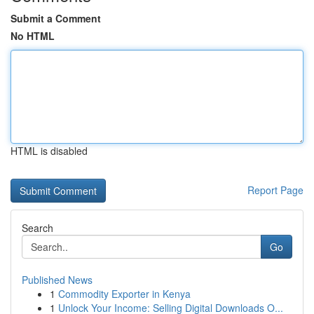
Submit a Comment
No HTML
HTML is disabled
Report Page
Search
Go
Published News
1
Commodity Exporter in Kenya
1
Unlock Your Income: Selling Digital Downloads O...