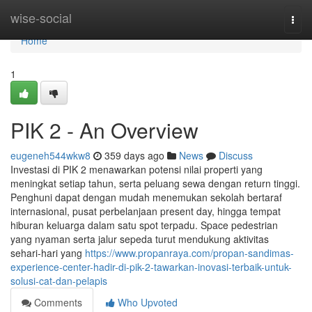
Home
wise-social
Togg
navi
Home
1
PIK 2 - An Overview
eugeneh544wkw8
359 days ago
News
Discuss
Investasi di PIK 2 menawarkan potensi nilai properti yang
meningkat setiap tahun, serta peluang sewa dengan return tinggi.
Penghuni dapat dengan mudah menemukan sekolah bertaraf
internasional, pusat perbelanjaan present day, hingga tempat
hiburan keluarga dalam satu spot terpadu. Space pedestrian
yang nyaman serta jalur sepeda turut mendukung aktivitas
sehari-hari yang
https://www.propanraya.com/propan-sandimas-
experience-center-hadir-di-pik-2-tawarkan-inovasi-terbaik-untuk-
solusi-cat-dan-pelapis
Comments
Who Upvoted