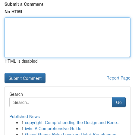
Submit a Comment
No HTML
HTML is disabled
Report Page
Search
Go
Published News
1
copyright: Comprehending the Design and Bene...
1
iwin: A Comprehensive Guide
1
Gacor Game: Buku Lengkap Untuk Keuntungan