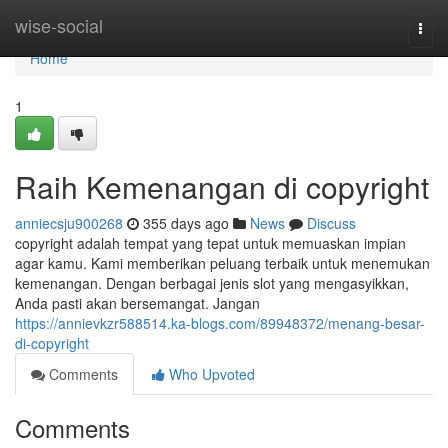
Home
wise-social
Togg
navi
Home
1
Raih Kemenangan di copyright
anniecsju900268
355 days ago
News
Discuss
copyright adalah tempat yang tepat untuk memuaskan impian
agar kamu. Kami memberikan peluang terbaik untuk menemukan
kemenangan. Dengan berbagai jenis slot yang mengasyikkan,
Anda pasti akan bersemangat. Jangan
https://annievkzr588514.ka-blogs.com/89948372/menang-besar-
di-copyright
Comments
Who Upvoted
Comments