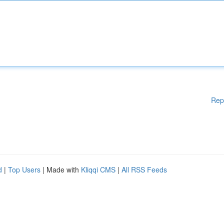
Rep
d
|
Top Users
| Made with
Kliqqi CMS
|
All RSS Feeds