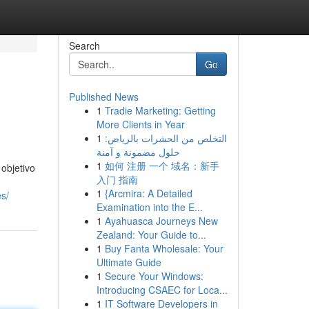
Search
Go
Published News
1
Tradie Marketing: Getting
More Clients in Year
1
التخلص من الحشرات بالرياض:
حلول مضمونة و آمنة
1
如何 注册 一个 域名：新手
objetivo
入门 指南
1
{Arcmira: A Detailed
es/
Examination into the E...
1
Ayahuasca Journeys New
Zealand: Your Guide to...
1
Buy Fanta Wholesale: Your
Ultimate Guide
1
Secure Your Windows:
Introducing CSAEC for Loca...
1
IT Software Developers in