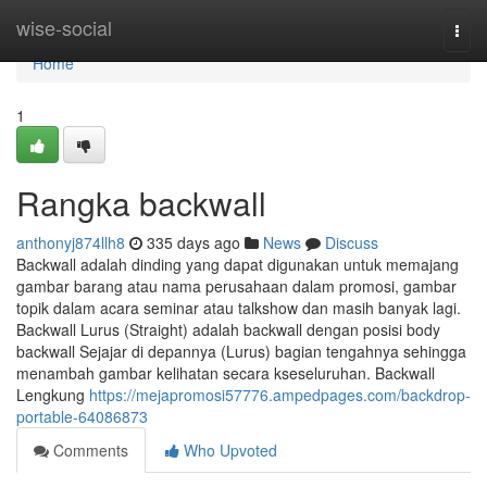
Home
wise-social
Togg
navi
Home
1
Rangka backwall
anthonyj874llh8
335 days ago
News
Discuss
Backwall adalah dinding yang dapat digunakan untuk memajang
gambar barang atau nama perusahaan dalam promosi, gambar
topik dalam acara seminar atau talkshow dan masih banyak lagi.
Backwall Lurus (Straight) adalah backwall dengan posisi body
backwall Sejajar di depannya (Lurus) bagian tengahnya sehingga
menambah gambar kelihatan secara kseseluruhan. Backwall
Lengkung
https://mejapromosi57776.ampedpages.com/backdrop-
portable-64086873
Comments
Who Upvoted