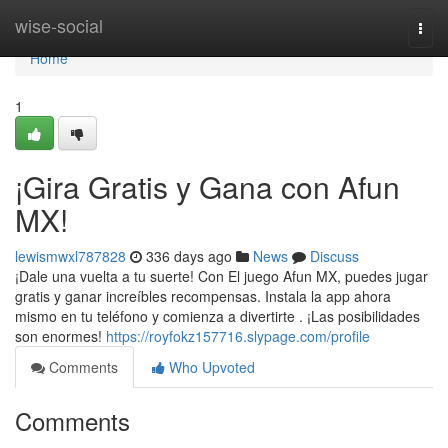
Home
wise-social
Togg
navi
Home
1
¡Gira Gratis y Gana con Afun
MX!
lewismwxl787828
336 days ago
News
Discuss
¡Dale una vuelta a tu suerte! Con El juego Afun MX, puedes jugar
gratis y ganar increíbles recompensas. Instala la app ahora
mismo en tu teléfono y comienza a divertirte . ¡Las posibilidades
son enormes!
https://royfokz157716.slypage.com/profile
Comments
Who Upvoted
Comments