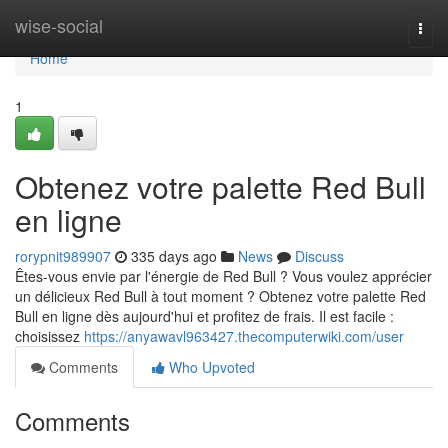
Home
wise-social
Togg
navi
Home
1
Obtenez votre palette Red Bull
en ligne
rorypnit989907
335 days ago
News
Discuss
Êtes-vous envie par l'énergie de Red Bull ? Vous voulez apprécier
un délicieux Red Bull à tout moment ? Obtenez votre palette Red
Bull en ligne dès aujourd'hui et profitez de frais. Il est facile :
choisissez
https://anyawavl963427.thecomputerwiki.com/user
Comments
Who Upvoted
Comments