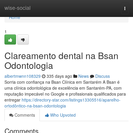
Home
wise-social
Togg
navi
Home
1
Clareamento dental na Bsan
Odontologia
albertmwnn108329
335 days ago
News
Discuss
Sorria com confiança na Bsan Clínica em Santarém A Bsan é
uma clínica odontológica de excelência em Santarém-PA, com
reputação impecável no Google e profissionais qualificados para
entregar
https://directory-star.com/listings13305516/aparelho-
ortodôntico-na-bsan-odontologia
Comments
Who Upvoted
Comments