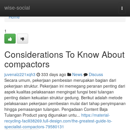
Home
wise-social
Togg
navi
Home
1
Considerations To Know About
compactors
juvenalz221xqh3
333 days ago
News
Discuss
Secara umum, pekerjaan pembesian merupakan bagian dari
pekerjaan struktur. Pekerjaan ini memegang peranan penting dari
aspek kualitas pelaksanaan mengingat fungsi besi tulangan
penting dalam kekuatan struktur gedung. Berikut adalah metode
pelaksanaan pekerjaan pembesian mulai dari tahap penyimpanan
hingga pemasangan tulangan. Pengadaan Content Baja
Tulangan Product yang digunakan untu...
https://material-
recycling-facili38269.full-design.com/the-greatest-guide-to-
specialist-compactors-79580131