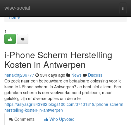
Home
wise-social
Togg
navi
Home
1
i-Phone Scherm Herstelling
Kosten in Antwerpen
nanaxbtj236777
334 days ago
News
Discuss
Op zoek naar een betrouwbare en betaalbare oplossing voor je
kapotte i-Phone scherm in Antwerpen? Je bent niet alleen! Een
gebroken scherm is een veelvoorkomend probleem, maar
gelukkig zijn er diverse opties om deze te
https://asiyasgri843982.blogs100.com/37431819/iphone-scherm-
herstelling-kosten-in-antwerpen
Comments
Who Upvoted