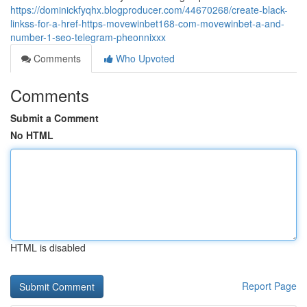
https://dominickfyqhx.blogproducer.com/44670268/create-black-
linkss-for-a-href-https-movewinbet168-com-movewinbet-a-and-
number-1-seo-telegram-pheonnixxx
Comments
Who Upvoted
Comments
Submit a Comment
No HTML
HTML is disabled
Report Page