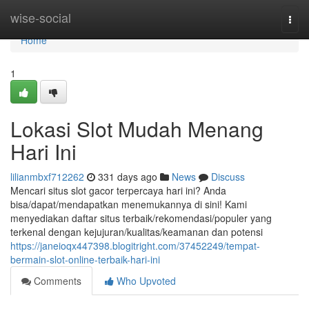
Home
wise-social
Togg
navi
Home
1
Lokasi Slot Mudah Menang
Hari Ini
lilianmbxf712262
331 days ago
News
Discuss
Mencari situs slot gacor terpercaya hari ini? Anda
bisa/dapat/mendapatkan menemukannya di sini! Kami
menyediakan daftar situs terbaik/rekomendasi/populer yang
terkenal dengan kejujuran/kualitas/keamanan dan potensi
https://janeioqx447398.blogitright.com/37452249/tempat-
bermain-slot-online-terbaik-hari-ini
Comments
Who Upvoted